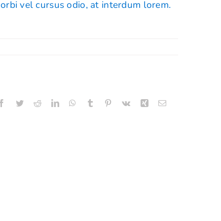
orbi vel cursus odio, at interdum lorem.
Facebook
Twitter
Reddit
LinkedIn
WhatsApp
Tumblr
Pinterest
Vk
Xing
E-
mail