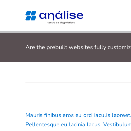
Ir
para
o
conteúdo
Are the prebuilt websites fully customi
Mauris finibus eros eu orci iaculis laoreet
Pellentesque eu lacinia lacus. Vestibul