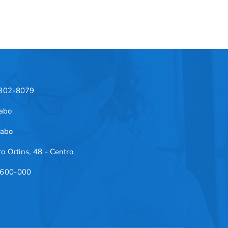
9802-8079
labo
labo
o Ortins, 48 - Centro
600-000