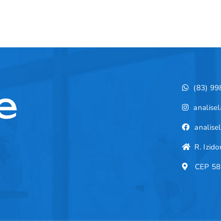
(83) 9
analise
analise
R. Izidor
CEP 58